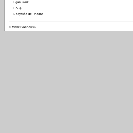
Egon Clark
F.A.Q.
L'odyssée de Rhodan
© Michel Vannereux