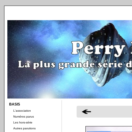
BASIS
L'association
Numéros parus
Les hors-série
Autres parutions