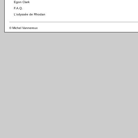
Egon Clark
F.A.Q.
L'odyssée de Rhodan
© Michel Vannereux