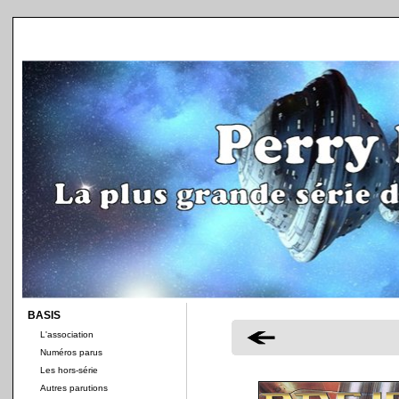
BASIS
L'association
Numéros parus
Les hors-série
Autres parutions