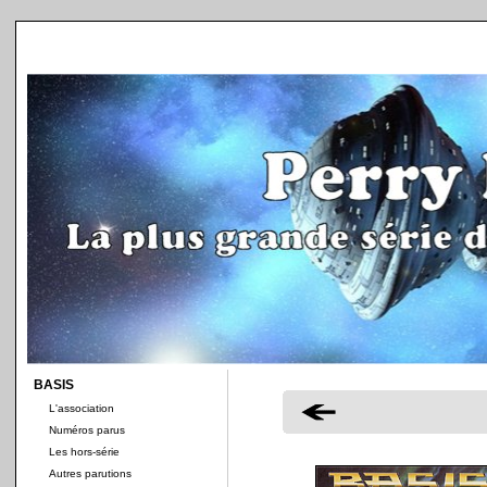
BASIS
L'association
Numéros parus
Les hors-série
Autres parutions