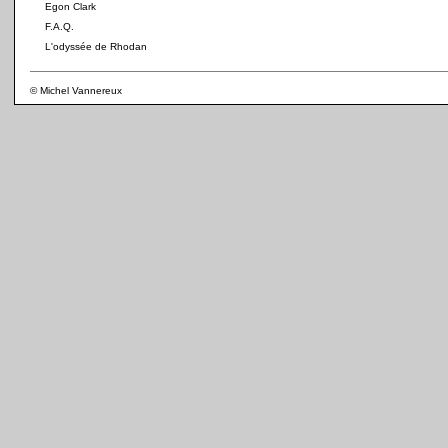
Egon Clark
F.A.Q.
L'odyssée de Rhodan
© Michel Vannereux