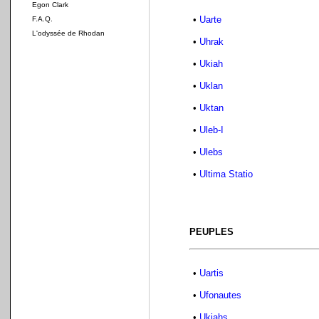
Egon Clark
•
Uarte
F.A.Q.
L'odyssée de Rhodan
•
Uhrak
•
Ukiah
•
Uklan
•
Uktan
•
Uleb-I
•
Ulebs
•
Ultima Statio
PEUPLES
•
Uartis
•
Ufonautes
•
Ukiahs