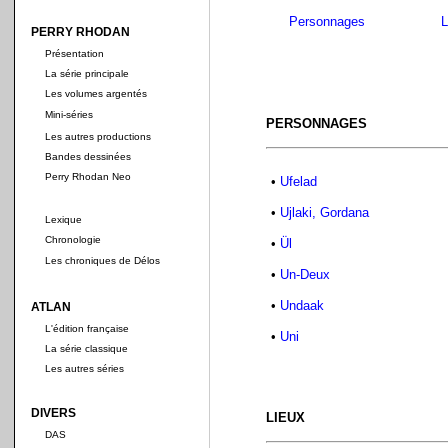
Personnages
L
PERRY RHODAN
Présentation
La série principale
Les volumes argentés
Mini-séries
PERSONNAGES
Les autres productions
Bandes dessinées
Perry Rhodan Neo
•
Ufelad
•
Ujlaki, Gordana
Lexique
Chronologie
•
Ül
Les chroniques de Délos
•
Un-Deux
•
Undaak
ATLAN
L'édition française
•
Uni
La série classique
Les autres séries
DIVERS
LIEUX
DAS