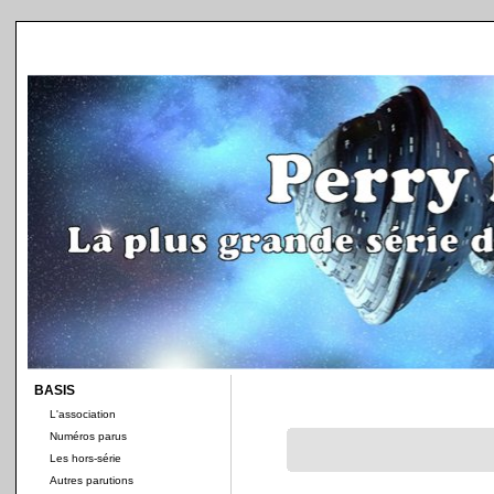
BASIS
L'association
Numéros parus
Les hors-série
Autres parutions