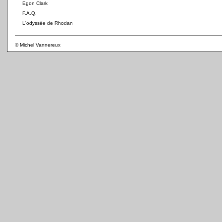
Egon Clark
F.A.Q.
L'odyssée de Rhodan
© Michel Vannereux