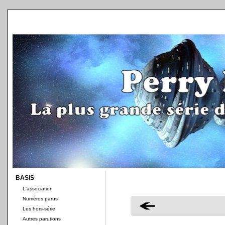
BASIS
L'association
Numéros parus
Les hors-série
Autres parutions