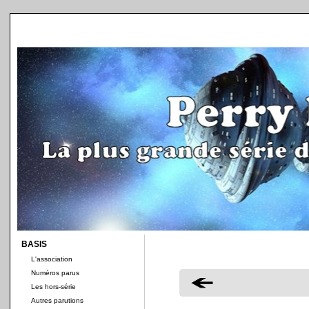
BASIS
L'association
Numéros parus
Les hors-série
Autres parutions