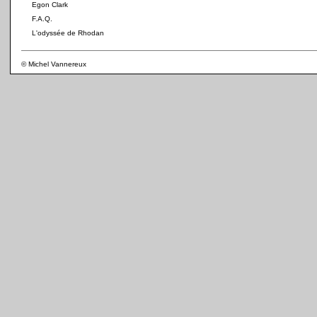
Egon Clark
F.A.Q.
L'odyssée de Rhodan
© Michel Vannereux