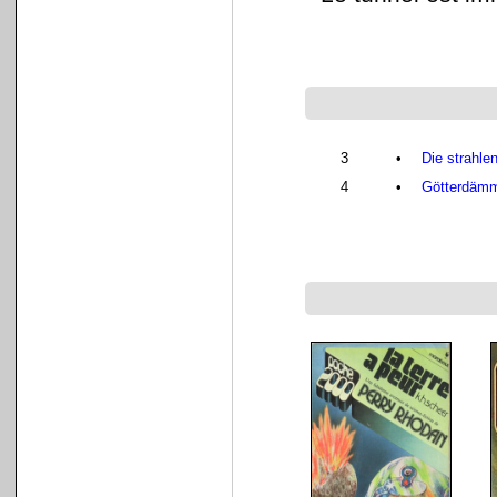
3
•
Die strahle
4
•
Götterdäm