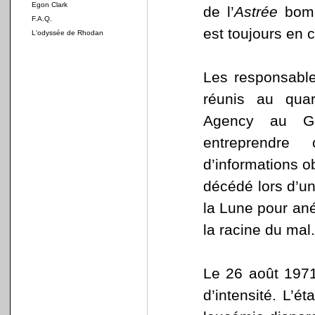
Egon Clark
de l’
Astrée
bomba
F.A.Q.
est toujours en 
L'odyssée de Rhodan
Les responsable
réunis au quart
Agency au Gr
entreprendre
d’informations o
décédé lors d’un 
la Lune pour anéa
la racine du mal.
Le 26 août 1971
d’intensité. L’é