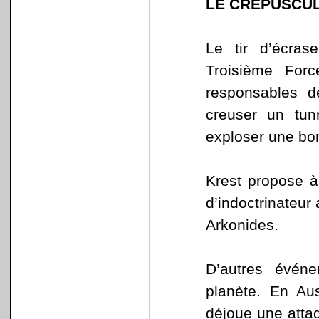
LE CRÉPUSCUL
Le tir d’écras
Troisième For
responsables d
creuser un tun
exploser une b
Krest propose à
d’indoctrinateur 
Arkonides.
D’autres événe
planète. En Aus
déjoue une atta