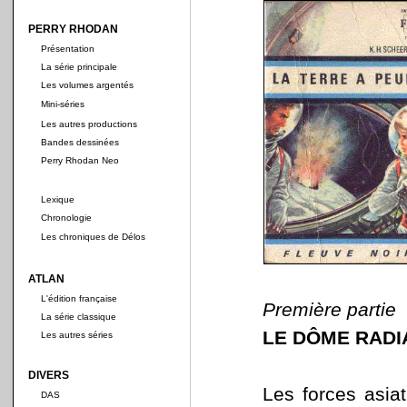
PERRY RHODAN
Présentation
La série principale
Les volumes argentés
Mini-séries
Les autres productions
Bandes dessinées
Perry Rhodan Neo
Lexique
Chronologie
Les chroniques de Délos
ATLAN
L'édition française
Première partie
La série classique
LE DÔME RADI
Les autres séries
DIVERS
Les forces asia
DAS