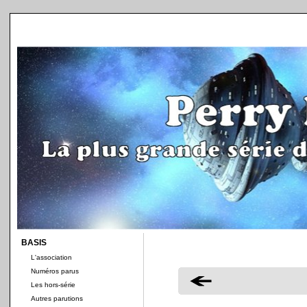
BASIS
L'association
Numéros parus
Les hors-série
Autres parutions