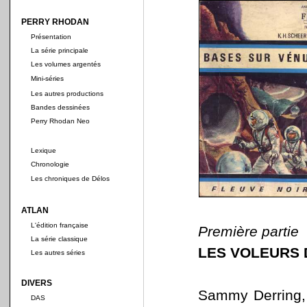
PERRY RHODAN
Présentation
La série principale
Les volumes argentés
Mini-séries
Les autres productions
Bandes dessinées
Perry Rhodan Neo
Lexique
Chronologie
Les chroniques de Délos
ATLAN
L'édition française
Première partie
La série classique
LES VOLEURS 
Les autres séries
DIVERS
Sammy Derring, 
DAS