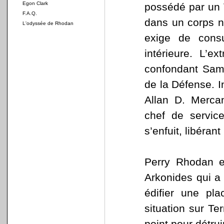
Egon Clark
possédé par un V
F.A.Q.
dans un corps n
L'odyssée de Rhodan
exige de consu
intérieure. L’e
confondant Samm
de la Défense. 
Allan D. Mercan
chef de servic
s’enfuit, libéran
Perry Rhodan e
Arkonides qui a
édifier une pla
situation sur Te
point pour détru