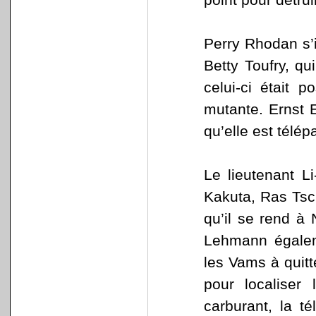
Perry Rhodan s’
Betty Toufry, qu
celui-ci était 
mutante. Ernst E
qu’elle est télé
Le lieutenant L
Kakuta, Ras Tsch
qu’il se rend à 
Lehmann égalem
les Vams à quitt
pour localiser
carburant, la t