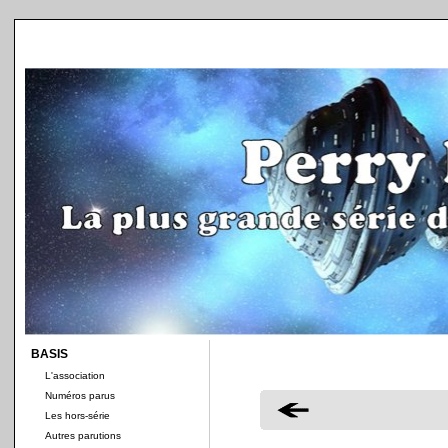
BASIS
L'association
Numéros parus
Les hors-série
Autres parutions