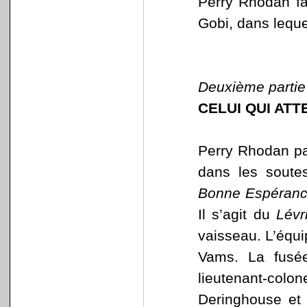
Perry Rhodan fa
Gobi, dans lequel
Deuxième partie
CELUI QUI ATT
Perry Rhodan par
dans les soutes
Bonne Espéran
Il s’agit du
Lévr
vaisseau. L’équi
Vams. La fusée
lieutenant-col
Deringhouse et 